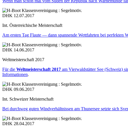
Wenn man schon mal vom Süden der Republik nach Warnemünde fährt,
DHK
12.07.2017
Int. Österreichische Meisterschaft
Am ersten Tag Flaute — dann spannende Wettfahrten bei perfekten W
DHK
14.06.2017
Weltmeisterschaft 2017
Für die
Weltmeisterschaft 2017
am Vierwaldstätter See (Schweiz) s
Informationen
.
DHK
09.06.2017
Int. Schweizer Meisterschaft
Bei durchweg guten Windverhältnissen am Thunersee setzte sich Sve
DHK
28.04.2017