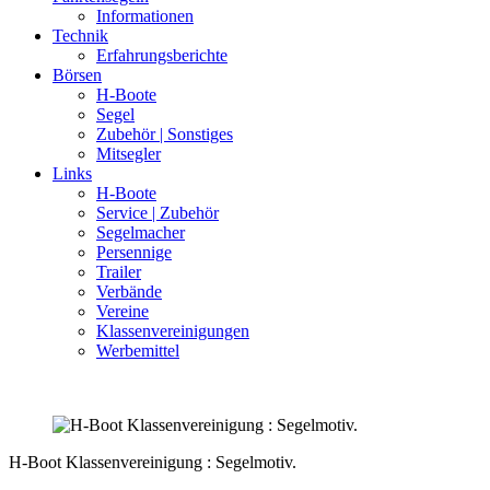
Informationen
Technik
Erfahrungsberichte
Börsen
H-Boote
Segel
Zubehör | Sonstiges
Mitsegler
Links
H-Boote
Service | Zubehör
Segelmacher
Persennige
Trailer
Verbände
Vereine
Klassenvereinigungen
Werbemittel
H-Boot Klassenvereinigung : Segelmotiv.