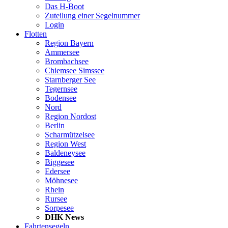
Das H-Boot
Zuteilung einer Segelnummer
Login
Flotten
Region Bayern
Ammersee
Brombachsee
Chiemsee Simssee
Starnberger See
Tegernsee
Bodensee
Nord
Region Nordost
Berlin
Scharmützelsee
Region West
Baldeneysee
Biggesee
Edersee
Möhnesee
Rhein
Rursee
Sorpesee
DHK News
Fahrtensegeln