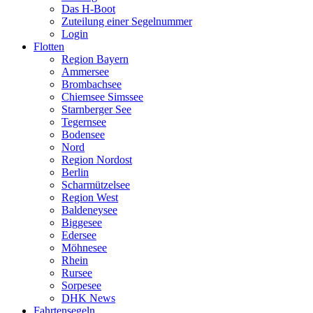
Das H-Boot
Zuteilung einer Segelnummer
Login
Flotten
Region Bayern
Ammersee
Brombachsee
Chiemsee Simssee
Starnberger See
Tegernsee
Bodensee
Nord
Region Nordost
Berlin
Scharmützelsee
Region West
Baldeneysee
Biggesee
Edersee
Möhnesee
Rhein
Rursee
Sorpesee
DHK News
Fahrtensegeln