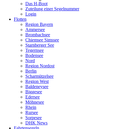
Das H-Boot
Zuteilung einer Segelnummer
Login
Flotten
Region Bayern
Ammersee
Brombachsee
Chiemsee Simssee
Starnberger See
Tegernsee
Bodensee
Nord
Region Nordost
Berlin
Scharmützelsee
Region West
Baldeneysee
Biggesee
Edersee
Möhnesee
Rhein
Rursee
Sorpesee
DHK News
Fahrtensegeln