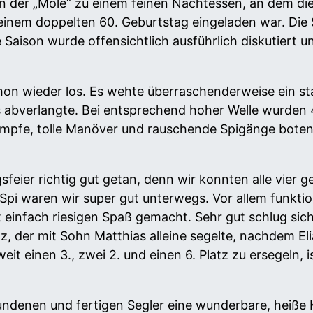
 in der „Mole“ zu einem feinen Nachtessen, an dem di
einem doppelten 60. Geburtstag eingeladen war. Die
aison wurde offensichtlich ausführlich diskutiert u
n wieder los. Es wehte überraschenderweise ein sta
es abverlangte. Bei entsprechend hoher Welle wurden 
pfe, tolle Manöver und rauschende Spigänge boten.
sfeier richtig gut getan, denn wir konnten alle vier 
pi waren wir super gut unterwegs. Vor allem funktio
einfach riesigen Spaß gemacht. Sehr gut schlug sich
, der mit Sohn Matthias alleine segelte, nachdem Eli
t einen 3., zwei 2. und einen 6. Platz zu ersegeln, i
ndenen und fertigen Segler eine wunderbare, heiße K