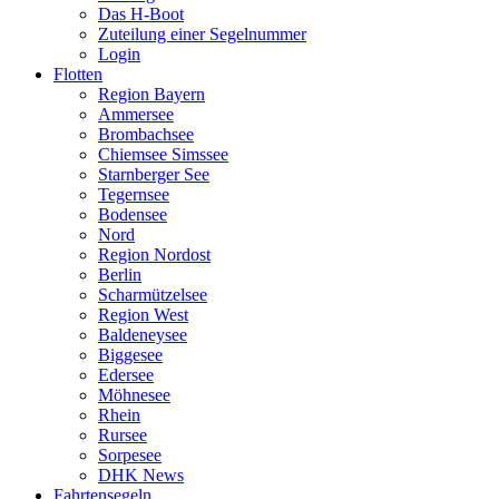
Das H-Boot
Zuteilung einer Segelnummer
Login
Flotten
Region Bayern
Ammersee
Brombachsee
Chiemsee Simssee
Starnberger See
Tegernsee
Bodensee
Nord
Region Nordost
Berlin
Scharmützelsee
Region West
Baldeneysee
Biggesee
Edersee
Möhnesee
Rhein
Rursee
Sorpesee
DHK News
Fahrtensegeln