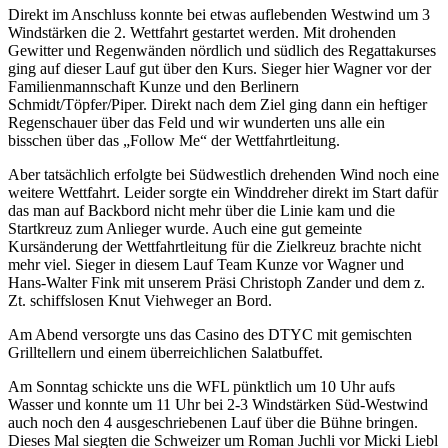
Direkt im Anschluss konnte bei etwas auflebenden Westwind um 3
Windstärken die 2. Wettfahrt gestartet werden. Mit drohenden
Gewitter und Regenwänden nördlich und südlich des Regattakurses
ging auf dieser Lauf gut über den Kurs. Sieger hier Wagner vor der
Familienmannschaft Kunze und den Berlinern
Schmidt/Töpfer/Piper. Direkt nach dem Ziel ging dann ein heftiger
Regenschauer über das Feld und wir wunderten uns alle ein
bisschen über das „Follow Me“ der Wettfahrtleitung.
Aber tatsächlich erfolgte bei Südwestlich drehenden Wind noch eine
weitere Wettfahrt. Leider sorgte ein Winddreher direkt im Start dafür
das man auf Backbord nicht mehr über die Linie kam und die
Startkreuz zum Anlieger wurde. Auch eine gut gemeinte
Kursänderung der Wettfahrtleitung für die Zielkreuz brachte nicht
mehr viel. Sieger in diesem Lauf Team Kunze vor Wagner und
Hans-Walter Fink mit unserem Präsi Christoph Zander und dem z.
Zt. schiffslosen Knut Viehweger an Bord.
Am Abend versorgte uns das Casino des DTYC mit gemischten
Grilltellern und einem überreichlichen Salatbuffet.
Am Sonntag schickte uns die WFL pünktlich um 10 Uhr aufs
Wasser und konnte um 11 Uhr bei 2-3 Windstärken Süd-Westwind
auch noch den 4 ausgeschriebenen Lauf über die Bühne bringen.
Dieses Mal siegten die Schweizer um Roman Juchli vor Micki Liebl