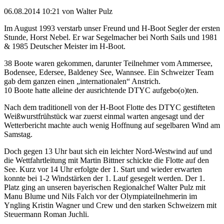
06.08.2014 10:21
von Walter Pulz
Im August 1993 verstarb unser Freund und H-Boot Segler der ersten
Stunde, Horst Nebel. Er war Segelmacher bei North Sails und 1981
& 1985 Deutscher Meister im H-Boot.
38 Boote waren gekommen, darunter Teilnehmer vom Ammersee,
Bodensee, Edersee, Baldeney See, Wannsee. Ein Schweizer Team
gab dem ganzen einen „internationalen“ Anstrich.
10 Boote hatte alleine der ausrichtende DTYC aufgebo(o)ten.
Nach dem traditionell von der H-Boot Flotte des DTYC gestifteten
Weißwurstfrühstück war zuerst einmal warten angesagt und der
Wetterbericht machte auch wenig Hoffnung auf segelbaren Wind am
Samstag.
Doch gegen 13 Uhr baut sich ein leichter Nord-Westwind auf und
die Wettfahrtleitung mit Martin Bittner schickte die Flotte auf den
See. Kurz vor 14 Uhr erfolgte der 1. Start und wieder erwarten
konnte bei 1-2 Windstärken der 1. Lauf gesegelt werden. Der 1.
Platz ging an unseren bayerischen Regionalchef Walter Pulz mit
Manu Blume und Nils Falch vor der Olympiateilnehmerin im
Yngling Kristin Wagner und Crew und den starken Schweizern mit
Steuermann Roman Juchli.