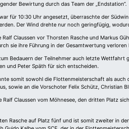
gender Bewirtung durch das Team der „Endstation“.
ar für 10:30 Uhr angesetzt, überraschte der Südwind 
erden. Der Wind drehte nur noch geringfügig, wodurc
 Ralf Claussen vor Thorsten Rasche und Markus Gühr
urch sie ihre Führung in der Gesamtwertung verloren
, zum Bedauern der Teilnehmer auch letzte Wettfahrt 
en und Peter Späth für sich entscheiden.
nnte somit sowohl die Flottenmeisterschaft als auch
, sowie an die Vorschoter Felix Schütz, Christian B
 Ralf Claussen vom Möhnesee, den dritten Platz sich
 Rasche auf Platz fünf und ist somit zweiter in der
h Guido Kalbe vom SCE, der in der Flottenmeistersch