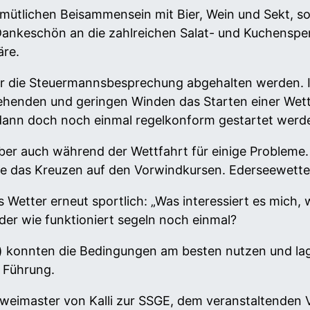
ütlichen Beisammensein mit Bier, Wein und Sekt, so
 Dankeschön an die zahlreichen Salat- und Kuchenspe
re.
 die Steuermannsbesprechung abgehalten werden. Im
ehenden und geringen Winden das Starten einer Wet
dann doch noch einmal regelkonform gestartet werd
er auch während der Wettfahrt für einige Probleme.
ie das Kreuzen auf den Vorwindkursen. Ederseewetter
 Wetter erneut sportlich: „Was interessiert es mich,
oder wie funktioniert segeln noch einmal?
) konnten die Bedingungen am besten nutzen und la
 Führung.
weimaster von Kalli zur SSGE, dem veranstaltenden Ve