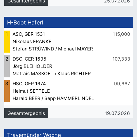
Gesamtergebnis
25.07.2026
H-Boot Haferl
1
ASC, GER 1531
115,000
Nikolaus FRANKE
Stefan STRÜWIND / Michael MAYER
2
DSC, GER 1695
107,333
Jörg BLEIHOLDER
Matrais MASKOET / Klaus RICHTER
3
HSC, GER 1674
99,667
Helmut SETTELE
Harald BEER / Sepp HAMMERLINDEL
Gesamtergebnis
19.07.2026
Travemünder Woche