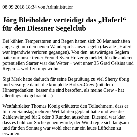
08.09.2018 18:34
von Administrator
Jörg Bleiholder verteidigt das „Haferl“
für den Diessner Segelclub
Bei kühlen Temperaturen und Regen hatten sich 20 Mannschaften
angesagt, um den neuen Wanderpreis auszusegeln (das alte „Haferl“
war irgendwie verloren gegangen). Von den auswärtigen Seglern
hatte nur unser treuer Freund Sven Holzer gemeldet, für die anderen
potentiellen Starter war das Wetter – weit unter 35 Grad Celsius und
Regen – wohl zu ungewohnt…
Sigi Merk hatte dadurch für seine Begrüßung zu viel Sherry übrig
und versorgte damit die komplette Holzer-Crew (mit dem
Hintergedanken: besser die sind besoffen, als meine Crew - hat
allerdings nix gebracht…)
Wettfahrtleiter Thomas König erläuterte den Teilnehmern, dass er
für den Samstag mehrere Wettfahrten geplant hatte und wie die
Zahlenwimpel für 2 oder 3 Runden aussehen. Diesmal war klar,
dass es bald zur Sache gehen würde, der Wind regte sich langsam
und für den Sonntag war wohl eher nur ein laues Lüftchen zu
erwarten.