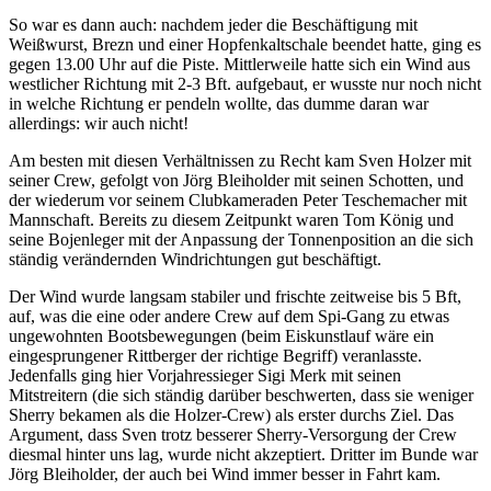
So war es dann auch: nachdem jeder die Beschäftigung mit
Weißwurst, Brezn und einer Hopfenkaltschale beendet hatte, ging es
gegen 13.00 Uhr auf die Piste. Mittlerweile hatte sich ein Wind aus
westlicher Richtung mit 2-3 Bft. aufgebaut, er wusste nur noch nicht
in welche Richtung er pendeln wollte, das dumme daran war
allerdings: wir auch nicht!
Am besten mit diesen Verhältnissen zu Recht kam Sven Holzer mit
seiner Crew, gefolgt von Jörg Bleiholder mit seinen Schotten, und
der wiederum vor seinem Clubkameraden Peter Teschemacher mit
Mannschaft. Bereits zu diesem Zeitpunkt waren Tom König und
seine Bojenleger mit der Anpassung der Tonnenposition an die sich
ständig verändernden Windrichtungen gut beschäftigt.
Der Wind wurde langsam stabiler und frischte zeitweise bis 5 Bft,
auf, was die eine oder andere Crew auf dem Spi-Gang zu etwas
ungewohnten Bootsbewegungen (beim Eiskunstlauf wäre ein
eingesprungener Rittberger der richtige Begriff) veranlasste.
Jedenfalls ging hier Vorjahressieger Sigi Merk mit seinen
Mitstreitern (die sich ständig darüber beschwerten, dass sie weniger
Sherry bekamen als die Holzer-Crew) als erster durchs Ziel. Das
Argument, dass Sven trotz besserer Sherry-Versorgung der Crew
diesmal hinter uns lag, wurde nicht akzeptiert. Dritter im Bunde war
Jörg Bleiholder, der auch bei Wind immer besser in Fahrt kam.