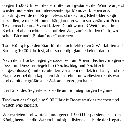
Gegen 16.00 Uhr wurde der dritte Lauf gestartet, der Wind war jetzt
wieder moderater und interessante Spi-Manöver blieben aus,
allerdings wurde der Regen etwas stärker. Jörg Bleiholder zeigte
jetzt allen, wo der Hammer hängt und gewann souverän vor Peter
Teschemacher und Sven Holzer. Damit waren 3 Wettfahrten im
Sack und alle machten sich auf den Weg zurück in den Club, wo
schon Bier und „Einlaufbrote“ warteten.
Tom König legte den Start für die noch fehlenden 2 Wettfahrten auf
Sonntag 10.00 Uhr fest, aber so richtig glaubte keiner daran.
Nach dem Trockenlegen genossen wir am Abend das hervorragende
Essen im Diessner Segelclub (Nachschlag und Nachtisch
eingeschlossen) und diskutierten vor allem den letzten Lauf, und die
Frage wer bei dem kapitalen Linksdreher am weitesten rechts war
und damit die größte aller A-Karten gezogen hatte…
Der Ernst des Seglerlebens sollte am Sonntagmorgen beginnen:
Trocknen der Segel, um 9.00 Uhr die Boote startklar machen und
warten was passiert.
Wir warteten und warteten und gegen 13.00 Uhr passierte es: Tom
König beendete die Warterei und signalisierte das Ende der Regatta.