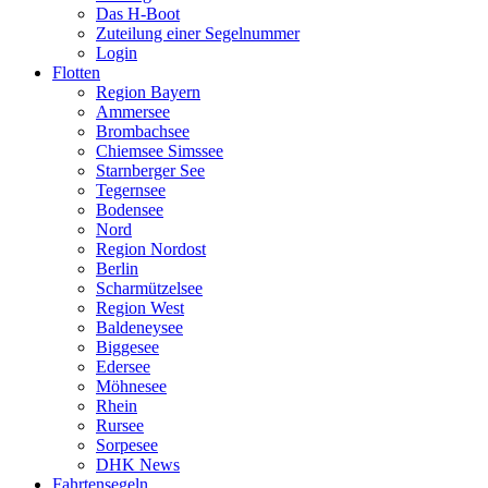
Das H-Boot
Zuteilung einer Segelnummer
Login
Flotten
Region Bayern
Ammersee
Brombachsee
Chiemsee Simssee
Starnberger See
Tegernsee
Bodensee
Nord
Region Nordost
Berlin
Scharmützelsee
Region West
Baldeneysee
Biggesee
Edersee
Möhnesee
Rhein
Rursee
Sorpesee
DHK News
Fahrtensegeln