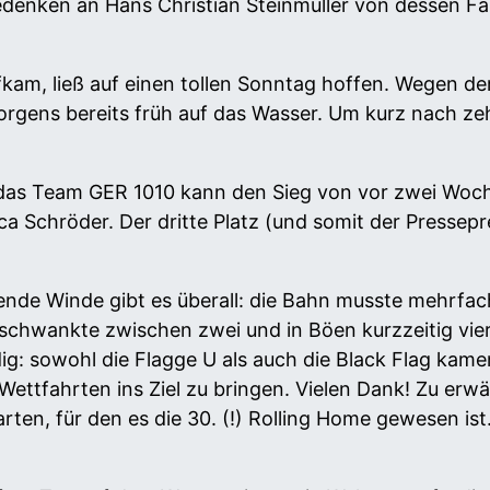
 Gedenken an Hans Christian Steinmüller von dessen 
kam, ließ auf einen tollen Sonntag hoffen. Wegen de
orgens bereits früh auf das Wasser. Um kurz nach ze
: das Team GER 1010 kann den Sieg von vor zwei Woc
 Schröder. Der dritte Platz (und somit der Pressepre
nde Winde gibt es überall: die Bahn musste mehrfac
schwankte zwischen zwei und in Böen kurzzeitig vie
ig: sowohl die Flagge U als auch die Black Flag ka
e Wettfahrten ins Ziel zu bringen. Vielen Dank! Zu er
rten, für den es die 30. (!) Rolling Home gewesen is