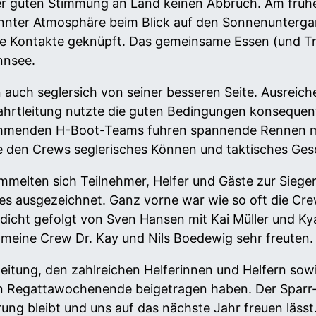
der guten Stimmung an Land keinen Abbruch. Am frü
annter Atmosphäre beim Blick auf den Sonnenunterg
ue Kontakte geknüpft. Das gemeinsame Essen (und T
nnsee.
auch seglersich von seiner besseren Seite. Ausreich
ahrtleitung nutzte die guten Bedingungen konsequen
lnehmenden H-Boot-Teams fuhren spannende Rennen m
 den Crews seglerisches Können und taktisches Ges
melten sich Teilnehmer, Helfer und Gäste zur Siege
s ausgezeichnet. Ganz vorne war wie so oft die Cr
 dicht gefolgt von Sven Hansen mit Kai Müller und K
 meine Crew Dr. Kay und Nils Boedewig sehr freuten.
eitung, den zahlreichen Helferinnen und Helfern sowie 
 Regattawochenende beigetragen haben. Der Sparr-P
nerung bleibt und uns auf das nächste Jahr freuen lä