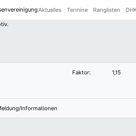
senvereinigung
Aktuelles
Termine
Ranglisten
DH
Faktor:
1,15
eldung/Informationen