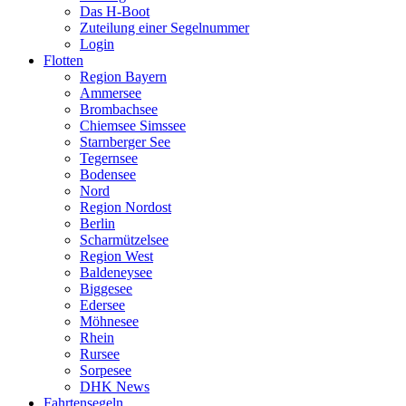
Das H-Boot
Zuteilung einer Segelnummer
Login
Flotten
Region Bayern
Ammersee
Brombachsee
Chiemsee Simssee
Starnberger See
Tegernsee
Bodensee
Nord
Region Nordost
Berlin
Scharmützelsee
Region West
Baldeneysee
Biggesee
Edersee
Möhnesee
Rhein
Rursee
Sorpesee
DHK News
Fahrtensegeln