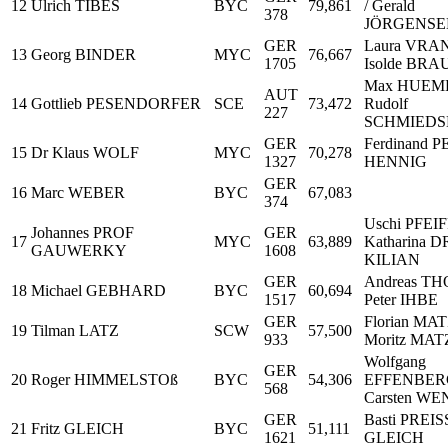
12
Ulrich TIBES
BYC
79,861
/ Gerald
378
JÖRGENSE
GER
Laura VRAN
13
Georg BINDER
MYC
76,667
1705
Isolde BRA
Max HUEME
AUT
14
Gottlieb PESENDORFER
SCE
73,472
Rudolf
227
SCHMIEDS
GER
Ferdinand P
15
Dr Klaus WOLF
MYC
70,278
1327
HENNIG
GER
16
Marc WEBER
BYC
67,083
374
Uschi PFEIF
Johannes PROF
GER
17
MYC
63,889
Katharina D
GAUWERKY
1608
KILIAN
GER
Andreas TH
18
Michael GEBHARD
BYC
60,694
1517
Peter IHBE
GER
Florian MA
19
Tilman LATZ
SCW
57,500
933
Moritz MA
Wolfgang
GER
20
Roger HIMMELSTOß
BYC
54,306
EFFENBER
568
Carsten W
GER
Basti PREISS
21
Fritz GLEICH
BYC
51,111
1621
GLEICH