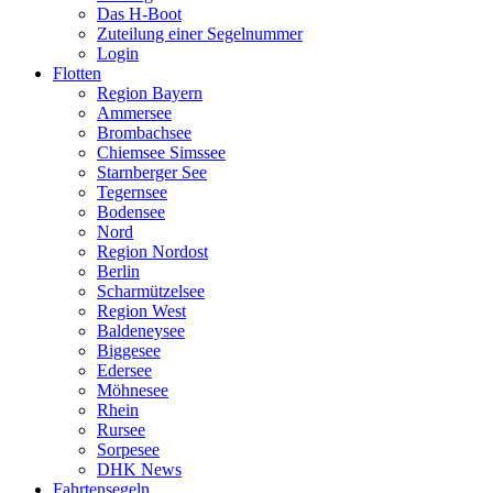
Das H-Boot
Zuteilung einer Segelnummer
Login
Flotten
Region Bayern
Ammersee
Brombachsee
Chiemsee Simssee
Starnberger See
Tegernsee
Bodensee
Nord
Region Nordost
Berlin
Scharmützelsee
Region West
Baldeneysee
Biggesee
Edersee
Möhnesee
Rhein
Rursee
Sorpesee
DHK News
Fahrtensegeln