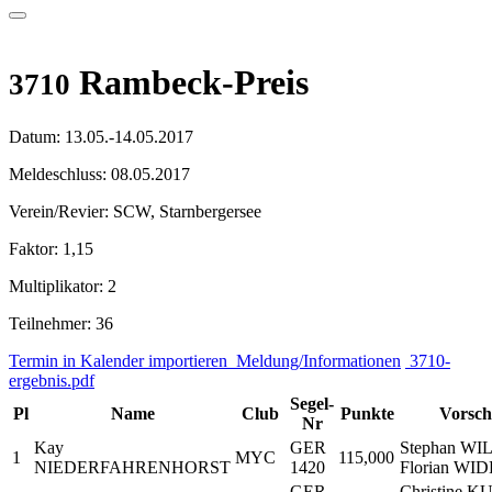
Rambeck-Preis
3710
Datum:
13.05.-14.05.2017
Meldeschluss:
08.05.2017
Verein/Revier:
SCW, Starnbergersee
Faktor:
1,15
Multiplikator:
2
Teilnehmer:
36
Termin in Kalender importieren
Meldung/Informationen
3710-
ergebnis.pdf
Segel-
Pl
Name
Club
Punkte
Vorsch
Nr
Kay
GER
Stephan WI
1
MYC
115,000
NIEDERFAHRENHORST
1420
Florian WI
GER
Christine K