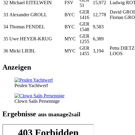
32
Michael EITELWEIN
FSV
15,972
Ludwig RO
51
GER
David GROL
33
Alexander GROLL
BYC
12,778
1416
Florian GR
GER
34
Thomas FENDEL
BYC
9,583
1548
GER
35
Uwe HEYER-KRUG
MYC
6,389
1255
GER
Petra DIETZ 
36
Micki LIEBL
MYC
3,194
1455
LOOS
Anzeigen
Peulen Yachtwerf
Clown Sails Persennige
Ergebnisse
aus manage2sail