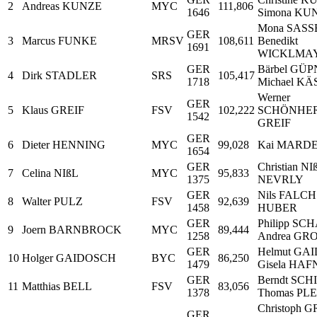
2
Andreas KUNZE
MYC
111,806
1646
Simona KU
Mona SASSE
GER
3
Marcus FUNKE
MRSV
108,611
Benedikt
1691
WICKLMA
GER
Bärbel GÜP
4
Dirk STADLER
SRS
105,417
1718
Michael K
Werner
GER
5
Klaus GREIF
FSV
102,222
SCHÖNHERR
1542
GREIF
GER
6
Dieter HENNING
MYC
99,028
Kai MARDE
1654
GER
Christian NI
7
Celina NIßL
MYC
95,833
1375
NEVRLY
GER
Nils FALCH 
8
Walter PULZ
FSV
92,639
1458
HUBER
GER
Philipp SC
9
Joern BARNBROCK
MYC
89,444
1258
Andrea GR
GER
Helmut GA
10
Holger GAIDOSCH
BYC
86,250
1479
Gisela HA
GER
Berndt SCH
11
Matthias BELL
FSV
83,056
1378
Thomas PL
Christoph
GER