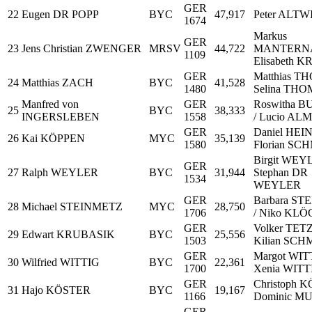
GER
22
Eugen DR POPP
BYC
47,917
Peter ALT
1674
Markus
GER
23
Jens Christian ZWENGER
MRSV
44,722
MANTERNA
1109
Elisabeth 
GER
Matthias T
24
Matthias ZACH
BYC
41,528
1480
Selina TH
Manfred von
GER
Roswitha 
25
BYC
38,333
INGERSLEBEN
1558
/ Lucio AL
GER
Daniel HEIN
26
Kai KÖPPEN
MYC
35,139
1580
Florian SC
Birgit WEY
GER
27
Ralph WEYLER
BYC
31,944
Stephan DR
1534
WEYLER
GER
Barbara S
28
Michael STEINMETZ
MYC
28,750
1706
/ Niko KL
GER
Volker TET
29
Edwart KRUBASIK
BYC
25,556
1503
Kilian SCH
GER
Margot WIT
30
Wilfried WITTIG
BYC
22,361
1700
Xenia WITT
GER
Christoph 
31
Hajo KÖSTER
BYC
19,167
1166
Dominic M
GER