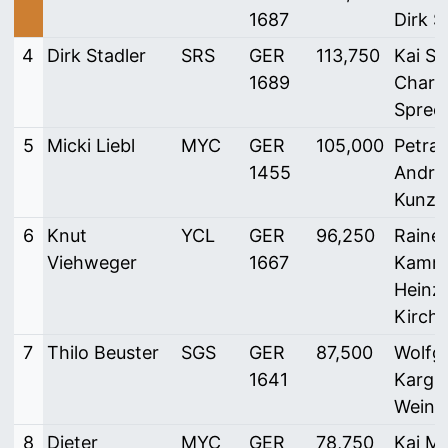
1687
Dirk 
4
Dirk Stadler
SRS
GER
113,750
Kai Sp
1689
Charl
Sprec
5
Micki Liebl
MYC
GER
105,000
Petra 
1455
Andre
Kunze
6
Knut
YCL
GER
96,250
Rainer
Viehweger
1667
Kamra
Heinz
Kirchh
7
Thilo Beuster
SGS
GER
87,500
Wolfg
1641
Karg /
Weine
8
Dieter
MYC
GER
78,750
Kai Ma