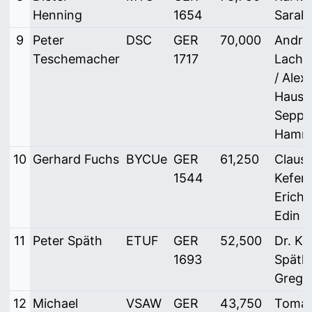
Henning
1654
Sarah
9
Peter
DSC
GER
70,000
Andre
Teschemacher
1717
Lache
/ Alex
Hausot
Sepp
Hamme
10
Gerhard Fuchs
BYCUe
GER
61,250
Claus
1544
Kefers
Erich F
Edin 
11
Peter Späth
ETUF
GER
52,500
Dr. Ke
1693
Späth 
Gregor
12
Michael
VSAW
GER
43,750
Toma