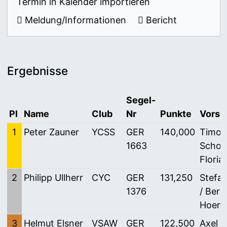
Termin in Kalender importieren
Meldung/Informationen
Bericht
Ergebnisse
Segel-
Pl
Name
Club
Nr
Punkte
Vorsc
1
Peter Zauner
YCSS
GER
140,000
Timo 
1663
Schorl
Floria
2
Philipp Ullherr
CYC
GER
131,250
Stefan
1376
/ Bern
Hoer
3
Helmut Elsner
VSAW
GER
122,500
Axel S