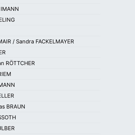
ÖNIMANN
IELING
LMAIR / Sandra FACKELMAYER
ER
fan RÖTTCHER
FRIEM
ÜRMANN
ZELLER
ias BRAUN
SSOTH
 ULBER