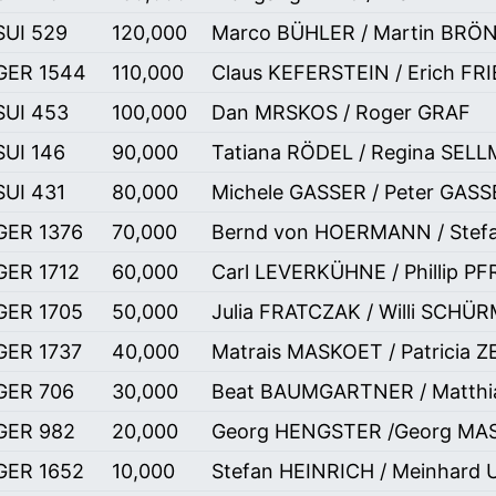
SUI 529
120,000
Marco BÜHLER / Martin BR
GER 1544
110,000
Claus KEFERSTEIN / Erich FR
SUI 453
100,000
Dan MRSKOS / Roger GRAF
SUI 146
90,000
Tatiana RÖDEL / Regina SEL
SUI 431
80,000
Michele GASSER / Peter GASS
GER 1376
70,000
Bernd von HOERMANN / Ste
GER 1712
60,000
Carl LEVERKÜHNE / Phillip P
GER 1705
50,000
Julia FRATCZAK / Willi SCH
GER 1737
40,000
Matrais MASKOET / Patricia 
GER 706
30,000
Beat BAUMGARTNER / Matth
GER 982
20,000
Georg HENGSTER /Georg MA
GER 1652
10,000
Stefan HEINRICH / Meinhard