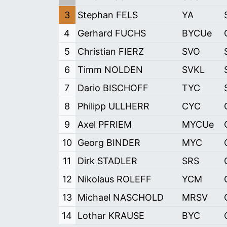
3
Stephan FELS
YA
4
Gerhard FUCHS
BYCUe
5
Christian FIERZ
SVO
6
Timm NOLDEN
SVKL
7
Dario BISCHOFF
TYC
8
Philipp ULLHERR
CYC
9
Axel PFRIEM
MYCUe
10
Georg BINDER
MYC
11
Dirk STADLER
SRS
12
Nikolaus ROLEFF
YCM
13
Michael NASCHOLD
MRSV
14
Lothar KRAUSE
BYC