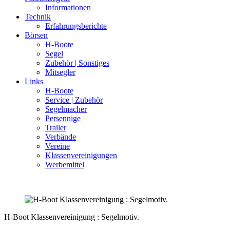
Informationen
Technik
Erfahrungsberichte
Börsen
H-Boote
Segel
Zubehör | Sonstiges
Mitsegler
Links
H-Boote
Service | Zubehör
Segelmacher
Persennige
Trailer
Verbände
Vereine
Klassenvereinigungen
Werbemittel
H-Boot Klassenvereinigung : Segelmotiv.