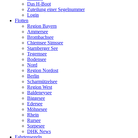
Das H-Boot
Zuteilung einer Segelnummer
Login
Flotten
Region Bayern
Ammersee
Brombachsee
Chiemsee Simssee
Starnberger See
Tegernsee
Bodensee
Nord
Region Nordost
Berlin
Scharmützelsee
Region West
Baldeneysee
Biggesee
Edersee
Möhnesee
Rhein
Rursee
Sorpesee
DHK News
Fahrtensegeln