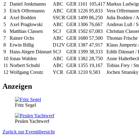
2
Daniel Jonkmanns
ABC
GER 1161
105,417
Markus Ludwigs
3
Erich Offermanns
ABC
GER 1226
95,833
Vera Offermanns 
4
Axel Bodden
SSCR
GER 1499
86,250
Julia Bodden / 
5
Axel Praglowski
ABC
GER 1306
76,667
Andreas Lull / 
6
Matthias Classen
SCJ
GER 1502
67,083
Christian Classe
7
Rainer Ochs
ABC
GER 1680
57,500
Thomas Frische /
8
Erwin Billig
D12V
GER 1387
47,917
Klaus Jumpertz 
9
Hans-Jürgen Dännart
SCJ
GER 1399
38,333
Edith Dännart / 
10
Jonas Wahlen
ABC
GER 1382
28,750
Anne Halterbeck
11
Norbert Schuhl
ABC
GER 1355
19,167
Tobias Frey / S
12
Wolfgang Creutz
YCR
GER 1210
9,583
Jochen Stransky
Anzeigen
Fritz Segel
Peulen Yachtwerf
Zurück zur Eventübersicht