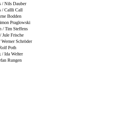
 / Nils Dauber
/ Callli Call
Arne Bodden
Simon Praglowski
n / Tim Steffens
 Jule Frische
/ Werner Schröder
Rolf Poth
 / Ida Welter
tefan Rungen