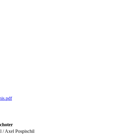
is.pdf
choter
l / Axel Pospischil