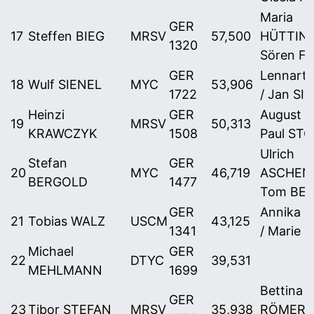
Maria
GER
17
Steffen BIEG
MRSV
57,500
HÜTTING
1320
Sören F
GER
Lennart 
18
Wulf SIENEL
MYC
53,906
1722
/ Jan SI
Heinzi
GER
August K
19
MRSV
50,313
KRAWCZYK
1508
Paul ST
Ulrich
Stefan
GER
20
MYC
46,719
ASCHEN
BERGOLD
1477
Tom BE
GER
Annika 
21
Tobias WALZ
USCM
43,125
1341
/ Marie Z
Michael
GER
22
DTYC
39,531
MEHLMANN
1699
Bettina
GER
23
Tibor STEFAN
MRSV
35,938
RÖMERS