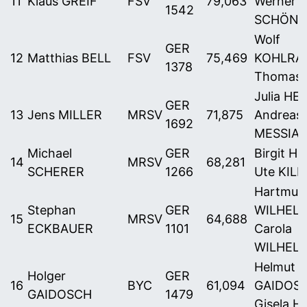
11
Klaus GREIF
FSV
79,063
Werner
1542
SCHÖNH
Wolf
GER
12
Matthias BELL
FSV
75,469
KOHLRA
1378
Thomas 
Julia HE
GER
13
Jens MILLER
MRSV
71,875
Andreas
1692
MESSIA
Michael
GER
Birgit H
14
MRSV
68,281
SCHERER
1266
Ute KIL
Hartmut
Stephan
GER
WILHELM
15
MRSV
64,688
ECKBAUER
1101
Carola
WILHEL
Helmut
Holger
GER
16
BYC
61,094
GAIDOSC
GAIDOSCH
1479
Gisela 