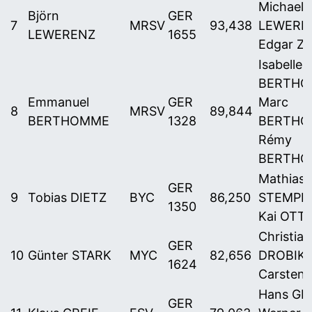
Michael
Björn
GER
7
MRSV
93,438
LEWEREN
LEWERENZ
1655
Edgar Z
Isabelle
BERTHO
Emmanuel
GER
Marc
8
MRSV
89,844
BERTHOMME
1328
BERTHO
Rémy
BERTH
Mathias
GER
9
Tobias DIETZ
BYC
86,250
STEMPIN
1350
Kai OTT
Christian
GER
10
Günter STARK
MYC
82,656
DROBIK 
1624
Carsten
Hans GRE
GER