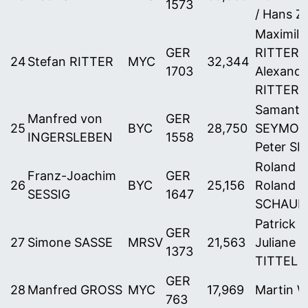
1573
/ Hans 
Maximili
GER
RITTER /
24
Stefan RITTER
MYC
32,344
1703
Alexande
RITTER
Samanth
Manfred von
GER
25
BYC
28,750
SEYMOU
INGERSLEBEN
1558
Peter S
Roland 
Franz-Joachim
GER
26
BYC
25,156
Roland
SESSIG
1647
SCHAUE
Patrick 
GER
27
Simone SASSE
MRSV
21,563
Juliane 
1373
TITTEL
GER
28
Manfred GROSS
MYC
17,969
Martin 
763