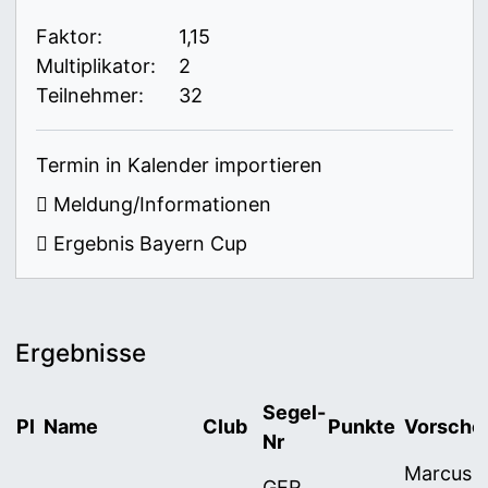
Faktor:
1,15
Multiplikator:
2
Teilnehmer:
32
Termin in Kalender importieren
Meldung/Informationen
Ergebnis Bayern Cup
Ergebnisse
Segel-
Pl
Name
Club
Punkte
Vorscho
Nr
Marcus 
GER