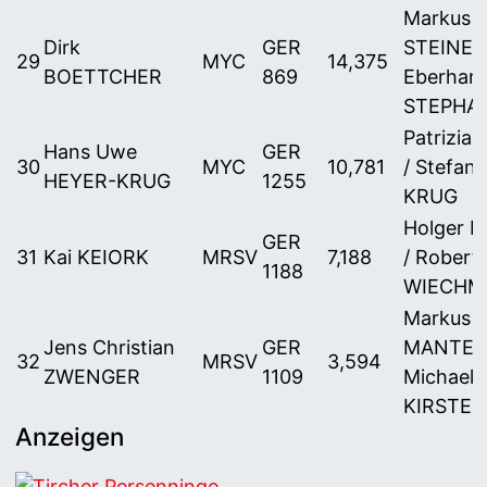
Markus
Dirk
GER
STEINER 
29
MYC
14,375
BOETTCHER
869
Eberhard
STEPHA
Patrizia
Hans Uwe
GER
30
MYC
10,781
/ Stefan
HEYER-KRUG
1255
KRUG
Holger 
GER
31
Kai KEIORK
MRSV
7,188
/ Robert
1188
WIECHM
Markus
Jens Christian
GER
MANTER
32
MRSV
3,594
ZWENGER
1109
Michael
KIRSTEN
Anzeigen