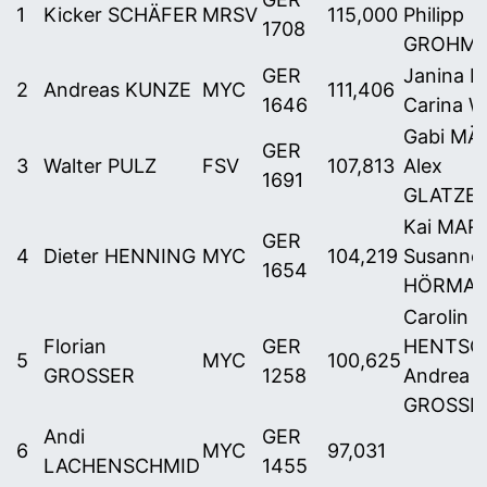
1
Kicker SCHÄFER
MRSV
115,000
Philipp
1708
GROHM
GER
Janina K
2
Andreas KUNZE
MYC
111,406
1646
Carina 
Gabi MÄG
GER
3
Walter PULZ
FSV
107,813
Alex
1691
GLATZE
Kai MARD
GER
4
Dieter HENNING
MYC
104,219
Susanne
1654
HÖRMA
Carolin
Florian
GER
HENTSCH
5
MYC
100,625
GROSSER
1258
Andrea
GROSSE
Andi
GER
6
MYC
97,031
LACHENSCHMID
1455