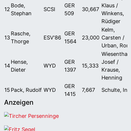
Bode,
GER
Klaus /
12
SCSI
30,667
Stephan
509
Winkens,
Rüdiger
Kelm,
Rasche,
GER
13
ESV'86
23,000
Carsten /
Thorge
1564
Urban, Ronj
Wiesenthal,
Hense,
GER
Josef /
14
WYD
15,333
Dieter
1397
Krause,
Henning
GER
15
Pack, Rudolf
WYD
7,667
Schulte, In
1415
Anzeigen
Tircher Persenninge