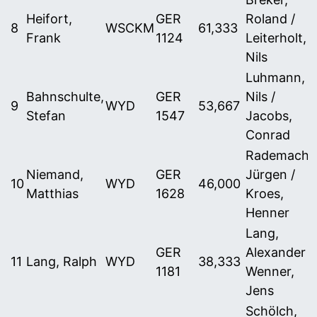
Heifort,
GER
Roland /
8
WSCKM
61,333
Frank
1124
Leiterholt,
Nils
Luhmann,
Bahnschulte,
GER
Nils /
9
WYD
53,667
Stefan
1547
Jacobs,
Conrad
Rademacher
Niemand,
GER
Jürgen /
10
WYD
46,000
Matthias
1628
Kroes,
Henner
Lang,
GER
Alexander /
11
Lang, Ralph
WYD
38,333
1181
Wenner,
Jens
Schölch,