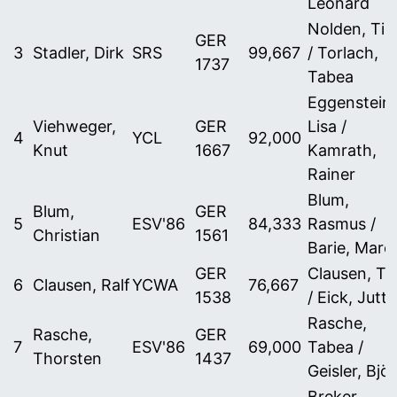
Leonard
Nolden, Ti
GER
3
Stadler, Dirk
SRS
99,667
/ Torlach,
1737
Tabea
Eggenstein,
Viehweger,
GER
Lisa /
4
YCL
92,000
Knut
1667
Kamrath,
Rainer
Blum,
Blum,
GER
5
ESV'86
84,333
Rasmus /
Christian
1561
Barie, Marc
GER
Clausen, Ti
6
Clausen, Ralf
YCWA
76,667
1538
/ Eick, Jutta
Rasche,
Rasche,
GER
7
ESV'86
69,000
Tabea /
Thorsten
1437
Geisler, Bjö
Breker,