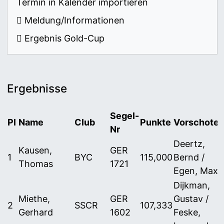
Termin in Kalender importieren
Meldung/Informationen
Ergebnis Gold-Cup
Ergebnisse
Segel-
Pl
Name
Club
Punkte
Vorschoter
Nr
Deertz,
Kausen,
GER
1
BYC
115,000
Bernd /
Thomas
1721
Egen, Max
Dijkman,
Miethe,
GER
Gustav /
2
SSCR
107,333
Gerhard
1602
Feske,