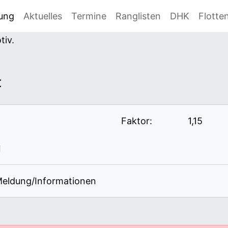
gung
Aktuelles
Termine
Ranglisten
DHK
Flotte
t
Faktor:
1,15
eldung/Informationen