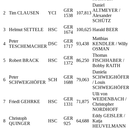
Daniel
GER
ALTMEYER /
2
Tim CLAUSEN
YCI
107,813
1538
Alexander
SCHÜTZ
GER
3
Helmut SETTELE
HSC
100,625
Harald BEER
1674
Matthias
Peter
GER
4
DSC
93,438
KENDLER / Willy
TESCHEMACHER
1717
OSMAN
Thomas
GER
5
Robert BRACK
HSC
86,250
FISCHHABER /
1372
Bobby RAITH
Daniela
Peter
GER
SCHWEIGHÖFE
6
SCH
79,063
SCHWEIGHÖFER
1688
/ Louis
SCHWEIGHÖFE
Ulli von
GER
WEIDENBACH /
7
Friedl GEHRKE
HSC
71,875
1331
Christopher
NORDHOFF
Eddy GEISLER /
Christoph
GER
8
HSC
64,688
Katja
QUINGER
925
HEUVELMANN