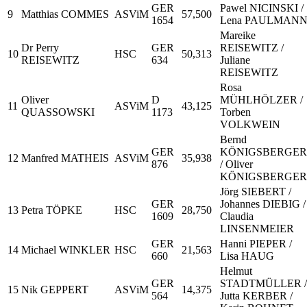
GER
Pawel NICINSKI /
9
Matthias COMMES
ASViM
57,500
1654
Lena PAULMAN
Mareike
Dr Perry
GER
REISEWITZ /
10
HSC
50,313
REISEWITZ
634
Juliane
REISEWITZ
Rosa
Oliver
D
MÜHLHÖLZER /
11
ASViM
43,125
QUASSOWSKI
1173
Torben
VOLKWEIN
Bernd
GER
KÖNIGSBERGER
12
Manfred MATHEIS
ASViM
35,938
876
/ Oliver
KÖNIGSBERGER
Jörg SIEBERT /
GER
Johannes DIEBIG /
13
Petra TÖPKE
HSC
28,750
1609
Claudia
LINSENMEIER
GER
Hanni PIEPER /
14
Michael WINKLER
HSC
21,563
660
Lisa HAUG
Helmut
GER
STADTMÜLLER /
15
Nik GEPPERT
ASViM
14,375
564
Jutta KERBER /