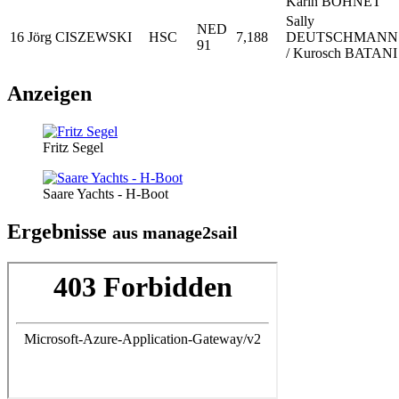
Karin BOHNET
Sally
NED
16
Jörg CISZEWSKI
HSC
7,188
DEUTSCHMANN
91
/ Kurosch BATANI
Anzeigen
Fritz Segel
Saare Yachts - H-Boot
Ergebnisse
aus manage2sail