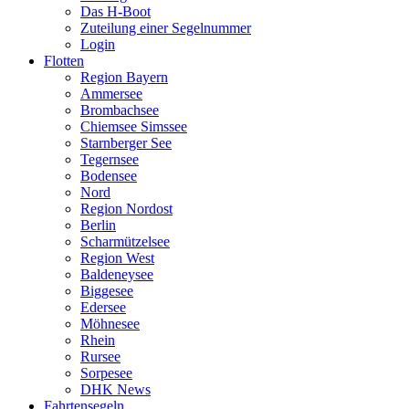
Das H-Boot
Zuteilung einer Segelnummer
Login
Flotten
Region Bayern
Ammersee
Brombachsee
Chiemsee Simssee
Starnberger See
Tegernsee
Bodensee
Nord
Region Nordost
Berlin
Scharmützelsee
Region West
Baldeneysee
Biggesee
Edersee
Möhnesee
Rhein
Rursee
Sorpesee
DHK News
Fahrtensegeln