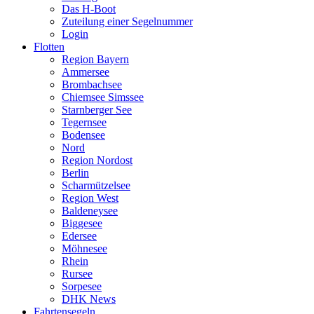
Das H-Boot
Zuteilung einer Segelnummer
Login
Flotten
Region Bayern
Ammersee
Brombachsee
Chiemsee Simssee
Starnberger See
Tegernsee
Bodensee
Nord
Region Nordost
Berlin
Scharmützelsee
Region West
Baldeneysee
Biggesee
Edersee
Möhnesee
Rhein
Rursee
Sorpesee
DHK News
Fahrtensegeln