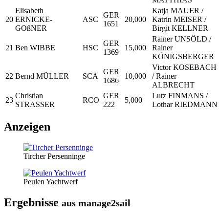
Elisabeth
Katja MAUER /
GER
20
ERNICKE-
ASC
20,000
Katrin MEISER /
1651
GOßNER
Birgit KELLNER
Rainer UNSÖLD /
GER
21
Ben WIBBE
HSC
15,000
Rainer
1369
KÖNIGSBERGER
Victor KOSEBACH
GER
22
Bernd MÜLLER
SCA
10,000
/ Rainer
1686
ALBRECHT
Christian
GER
Lutz FINMANS /
23
RCO
5,000
STRASSER
222
Lothar RIEDMANN
Anzeigen
Tircher Persenninge
Peulen Yachtwerf
Ergebnisse
aus manage2sail