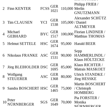
Philipp FRIEß /
GER
2
Finn KENTER
FCSS
110,000
Merlin
1021
GNUTZMANN
Alexander SCHÜTZ
GER
3
Tim CLAUSEN
YCI
105,000
/ Daniel
1538
ALTMEYER
Michael
GER
Florian LINDNER /
4
BYC
100,000
GEBHARD
1517
Matthias THOMAS
GER
5
Helmut SETTELE
HSC
95,000
Harald BEER
1674
Sepp
GER
6
Nikolaus FRANKE
ASC
90,000
HAMMERLINDL /
1531
Klaus HÖLTZCKE
GER
Klaus RICHTER /
7
Jörg BLEIHOLDER
DSC
85,000
1695
Matrais MASKOET
Wolfgang
GER
Ulrich STANDKE /
8
ASC
80,000
STEUERER
1368
Jörg HESSKE
Martin BOSCHERT
GER
9
Sandra BOSCHERT
HSC
75,000
/ Christoph
1465
HOMBERG
Pia FORSTER /
Peter
GER
10
SGS
70,000
Monika
NÜRNBERGER
1649
NÜRNBERGER