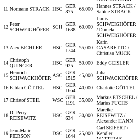
GER
Hannes STRACK /
11
Normann STRACK
HSC
65,000
875
Sabine STRACK
Louis
Peter
GER
SCHWEIGHÖFER
12
SCH
60,000
SCHWEIGHÖFER
1688
/ Daniela
SCHWEIGHÖFER
Karin
GER
13
Alex BICHLER
HSC
55,000
CASARETTO /
1744
Christian MÜCK
Christoph
GER
14
HSC
50,000
Eddy GEISLER
QUINGER
925
Heinrich
GER
Julia
15
ASC
45,000
SCHWACKHÖFER
1515
SCHWACKHÖFER
GER
16
Fabian GÖTTEL
HSC
40,000
Charlotte GÖTTEL
1664
GER
Markus ETSCHEL /
17
Christof STEIL
WSC
35,000
1191
Marius FUCHS
Mareike
Dr Perry
GER
18
HSC
30,000
REISEWITZ /
REISEWITZ
634
Alexander HANN
Carl SEIFERT /
Jean-Marie
GER
19
DSC
25,000
Kendler
PIERSON
1644
MATTHIAS