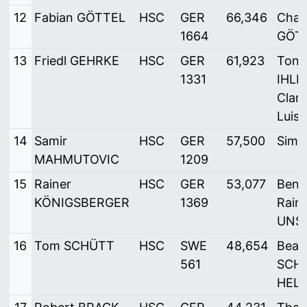
12
Fabian GÖTTEL
HSC
GER
66,346
Char
1664
GÖT
13
Friedl GEHRKE
HSC
GER
61,923
Toni
1331
IHLE
Clar
Luis
14
Samir
HSC
GER
57,500
Simo
MAHMUTOVIC
1209
15
Rainer
HSC
GER
53,077
Ben 
KÖNIGSBERGER
1369
Rain
UNS
16
Tom SCHÜTT
HSC
SWE
48,654
Beatr
561
SCHÜ
HEL