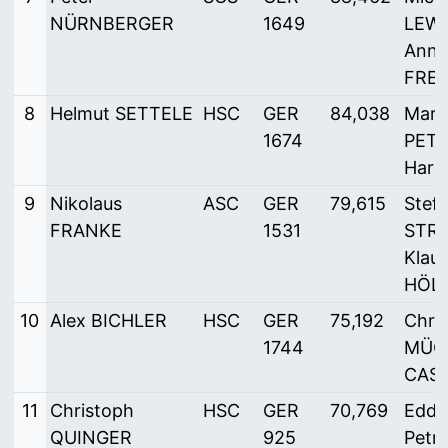
NÜRNBERGER
1649
LEWE
Anni
FRE
8
Helmut SETTELE
HSC
GER
84,038
Mari
1674
PETE
Hara
9
Nikolaus
ASC
GER
79,615
Stef
FRANKE
1531
STRÜ
Klau
HÖL
10
Alex BICHLER
HSC
GER
75,192
Chris
1744
MÜCK
CAS
11
Christoph
HSC
GER
70,769
Eddy
QUINGER
925
Petr