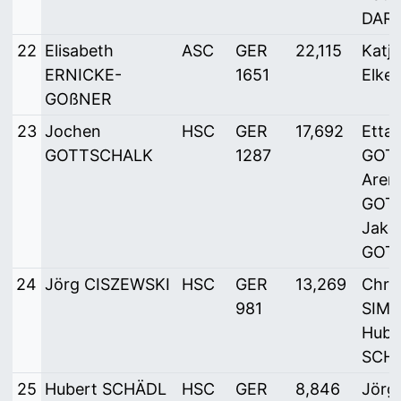
DAR
22
Elisabeth
ASC
GER
22,115
Katj
ERNICKE-
1651
Elke
GOßNER
23
Jochen
HSC
GER
17,692
Etta
GOTTSCHALK
1287
GOTT
Aren
GOTT
Jako
GOT
24
Jörg CISZEWSKI
HSC
GER
13,269
Chris
981
SIMM
Hube
SCH
25
Hubert SCHÄDL
HSC
GER
8,846
Jörg