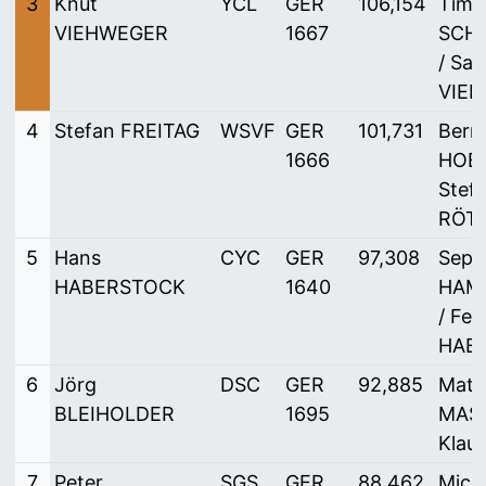
3
Knut
YCL
GER
106,154
Timo
VIEHWEGER
1667
SCH
/ Sab
VIE
4
Stefan FREITAG
WSVF
GER
101,731
Bern
1666
HOE
Stef
RÖT
5
Hans
CYC
GER
97,308
Sepp
HABERSTOCK
1640
HAM
/ Feli
HAB
6
Jörg
DSC
GER
92,885
Matr
BLEIHOLDER
1695
MASK
Klau
7
Peter
SGS
GER
88,462
Mich