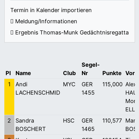
Termin in Kalender importieren
Meldung/Informationen
Ergebnis Thomas-Munk Gedächtnisregatta
Segel-
Pl
Name
Club
Nr
Punkte
Vors
1
Andi
MYC
GER
115,000
Alex
LACHENSCHMID
1455
HAUS
Mori
ELLI
2
Sandra
HSC
GER
110,577
Mart
BOSCHERT
1465
BOS