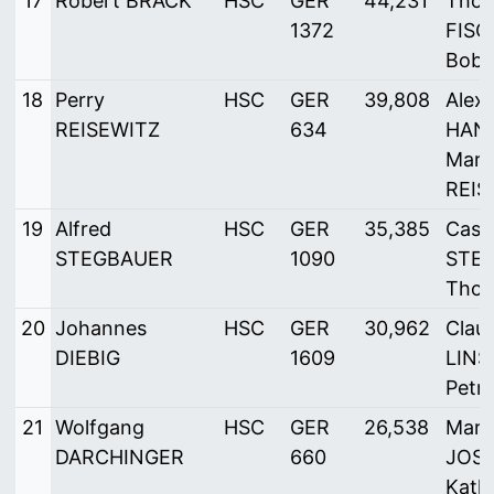
17
Robert BRACK
HSC
GER
44,231
Tho
1372
FISC
Bob
18
Perry
HSC
GER
39,808
Alex
REISEWITZ
634
HANN
Mare
REIS
19
Alfred
HSC
GER
35,385
Casp
STEGBAUER
1090
STEG
Thom
20
Johannes
HSC
GER
30,962
Clau
DIEBIG
1609
LINS
Petr
21
Wolfgang
HSC
GER
26,538
Marg
DARCHINGER
660
JOSW
Kath