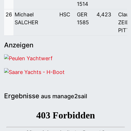
1514
26
Michael
HSC
GER
4,423
Clau
SALCHER
1585
ZEID
PIT
Anzeigen
Peulen Yachtwerf
Saare Yachts - H-Boot
Ergebnisse
aus manage2sail