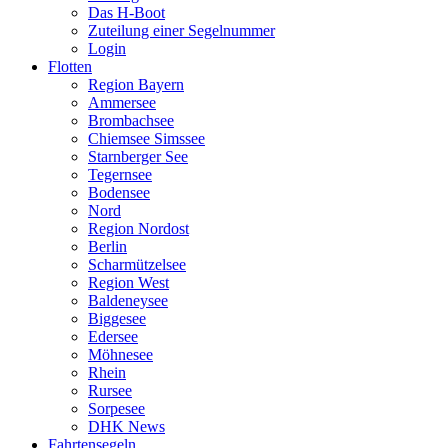
Das H-Boot
Zuteilung einer Segelnummer
Login
Flotten
Region Bayern
Ammersee
Brombachsee
Chiemsee Simssee
Starnberger See
Tegernsee
Bodensee
Nord
Region Nordost
Berlin
Scharmützelsee
Region West
Baldeneysee
Biggesee
Edersee
Möhnesee
Rhein
Rursee
Sorpesee
DHK News
Fahrtensegeln