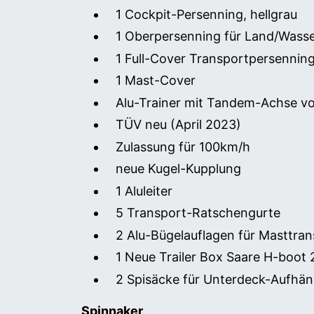
1 Cockpit-Persenning, hellgrau
1 Oberpersenning für Land/Wasse
1 Full-Cover Transportpersenning
1 Mast-Cover
Alu-Trainer mit Tandem-Achse v
TÜV neu (April 2023)
Zulassung für 100km/h
neue Kugel-Kupplung
1 Aluleiter
5 Transport-Ratschengurte
2 Alu-Bügelauflagen für Masttran
1 Neue Trailer Box Saare H-boot
2 Spisäcke für Unterdeck-Aufhä
Spinnaker