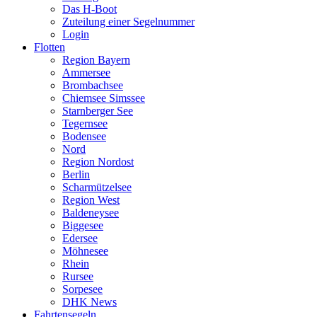
Das H-Boot
Zuteilung einer Segelnummer
Login
Flotten
Region Bayern
Ammersee
Brombachsee
Chiemsee Simssee
Starnberger See
Tegernsee
Bodensee
Nord
Region Nordost
Berlin
Scharmützelsee
Region West
Baldeneysee
Biggesee
Edersee
Möhnesee
Rhein
Rursee
Sorpesee
DHK News
Fahrtensegeln