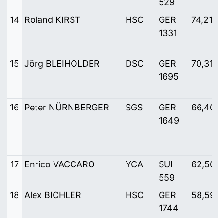
529
14
Roland KIRST
HSC
GER
74,219
1331
15
Jörg BLEIHOLDER
DSC
GER
70,31
1695
16
Peter NÜRNBERGER
SGS
GER
66,40
1649
17
Enrico VACCARO
YCA
SUI
62,50
559
18
Alex BICHLER
HSC
GER
58,59
1744