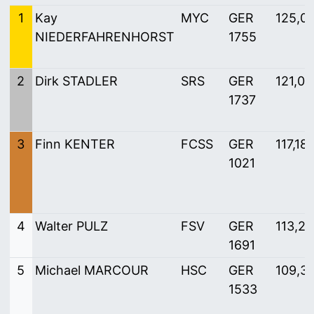
1
Kay
MYC
GER
125,0
NIEDERFAHRENHORST
1755
2
Dirk STADLER
SRS
GER
121,0
1737
3
Finn KENTER
FCSS
GER
117,18
1021
4
Walter PULZ
FSV
GER
113,28
1691
5
Michael MARCOUR
HSC
GER
109,3
1533