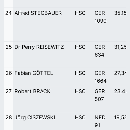
24
Alfred STEGBAUER
HSC
GER
35,156
1090
25
Dr Perry REISEWITZ
HSC
GER
31,25
634
26
Fabian GÖTTEL
HSC
GER
27,34
1664
27
Robert BRACK
HSC
GER
23,43
507
28
Jörg CISZEWSKI
HSC
NED
19,531
91