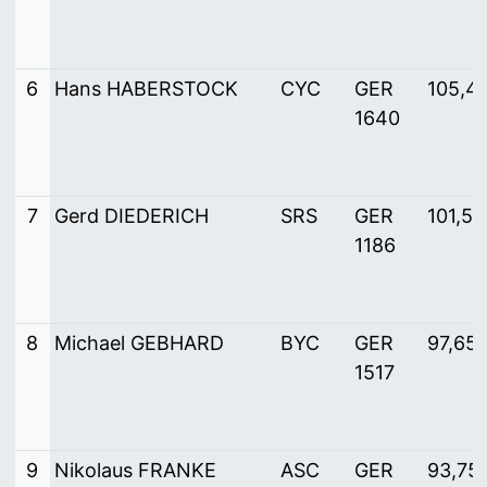
6
Hans HABERSTOCK
CYC
GER
105,4
1640
7
Gerd DIEDERICH
SRS
GER
101,56
1186
8
Michael GEBHARD
BYC
GER
97,65
1517
9
Nikolaus FRANKE
ASC
GER
93,75