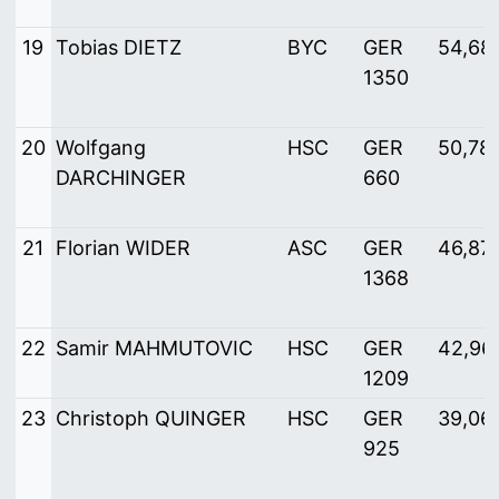
19
Tobias DIETZ
BYC
GER
54,68
1350
20
Wolfgang
HSC
GER
50,78
DARCHINGER
660
21
Florian WIDER
ASC
GER
46,87
1368
22
Samir MAHMUTOVIC
HSC
GER
42,96
1209
23
Christoph QUINGER
HSC
GER
39,06
925