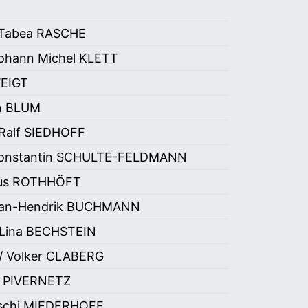
 Tabea RASCHE
ohann Michel KLETT
WEIGT
an BLUM
Ralf SIEDHOFF
Constantin SCHULTE-FELDMANN
kus ROTHHÖFT
 Jan-Hendrik BUCHMANN
 Lina BECHSTEIN
/ Volker CLABERG
e PIVERNETZ
Uschi MIEDERHOFF