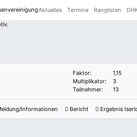
senvereinigung
Aktuelles
Termine
Ranglisten
DH
Faktor:
1,15
Multiplikator:
3
Teilnehmer:
13
eldung/Informationen
Bericht
Ergebnis Iserl