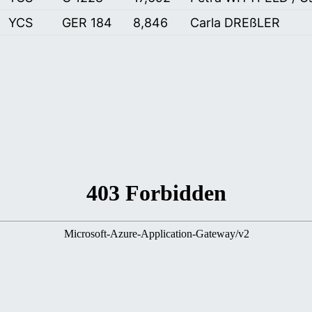
YCS
GER 184
8,846
Carla DREßLER