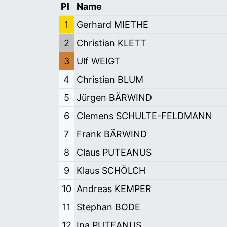
Pl
Name
1
Gerhard MIETHE
2
Christian KLETT
3
Ulf WEIGT
4
Christian BLUM
5
Jürgen BÄRWIND
6
Clemens SCHULTE-FELDMANN
7
Frank BÄRWIND
8
Claus PUTEANUS
9
Klaus SCHÖLCH
10
Andreas KEMPER
11
Stephan BODE
12
Ina PUTEANUS