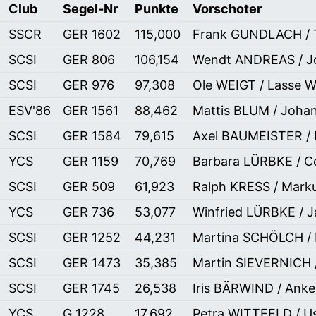
Club
Segel-Nr
Punkte
Vorschoter
SSCR
GER 1602
115,000
Frank GUNDLACH /
SCSI
GER 806
106,154
Wendt ANDREAS / J
SCSI
GER 976
97,308
Ole WEIGT / Lasse 
ESV'86
GER 1561
88,462
Mattis BLUM / Joh
SCSI
GER 1584
79,615
Axel BAUMEISTER / 
YCS
GER 1159
70,769
Barbara LÜRBKE / 
SCSI
GER 509
61,923
Ralph KRESS / Mar
YCS
GER 736
53,077
Winfried LÜRBKE /
SCSI
GER 1252
44,231
Martina SCHÖLCH /
SCSI
GER 1473
35,385
Martin SIEVERNICH 
SCSI
GER 1745
26,538
Iris BÄRWIND / Ank
YCS
G 1228
17,692
Petra WITTFELD / 