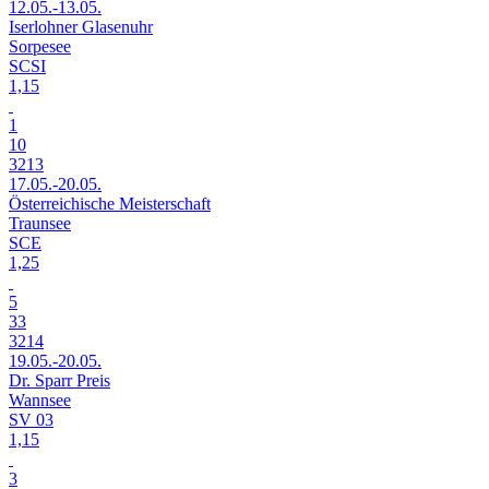
12.05.-13.05.
Iserlohner Glasenuhr
Sorpesee
SCSI
1,15
1
10
3213
17.05.-20.05.
Österreichische Meisterschaft
Traunsee
SCE
1,25
5
33
3214
19.05.-20.05.
Dr. Sparr Preis
Wannsee
SV 03
1,15
3