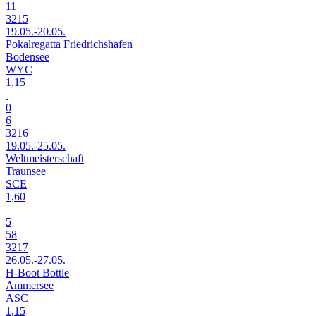
11
3215
19.05.-20.05.
Pokalregatta Friedrichshafen
Bodensee
WYC
1,15
0
6
3216
19.05.-25.05.
Weltmeisterschaft
Traunsee
SCE
1,60
5
58
3217
26.05.-27.05.
H-Boot Bottle
Ammersee
ASC
1,15