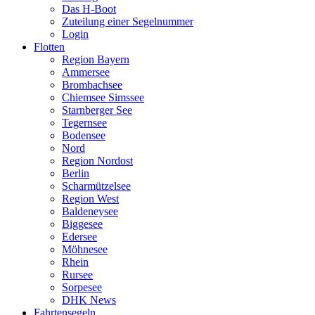
Das H-Boot
Zuteilung einer Segelnummer
Login
Flotten
Region Bayern
Ammersee
Brombachsee
Chiemsee Simssee
Starnberger See
Tegernsee
Bodensee
Nord
Region Nordost
Berlin
Scharmützelsee
Region West
Baldeneysee
Biggesee
Edersee
Möhnesee
Rhein
Rursee
Sorpesee
DHK News
Fahrtensegeln