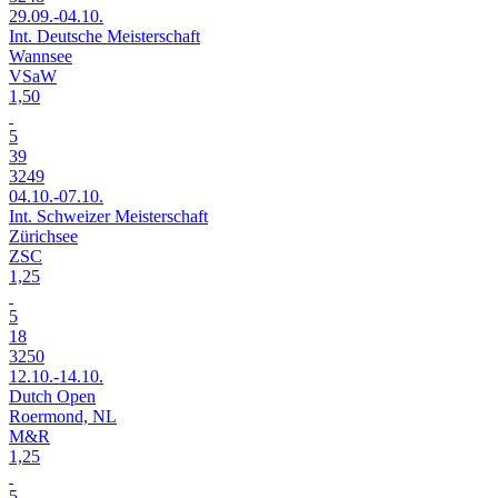
29.09.-04.10.
Int. Deutsche Meisterschaft
Wannsee
VSaW
1,50
5
39
3249
04.10.-07.10.
Int. Schweizer Meisterschaft
Zürichsee
ZSC
1,25
5
18
3250
12.10.-14.10.
Dutch Open
Roermond, NL
M&R
1,25
5