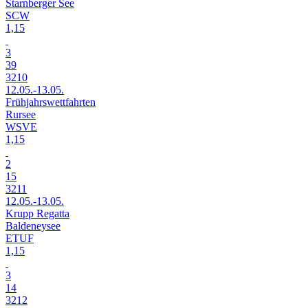
Starnberger See
SCW
1,15
3
39
3210
12.05.-13.05.
Frühjahrswettfahrten
Rursee
WSVE
1,15
2
15
3211
12.05.-13.05.
Krupp Regatta
Baldeneysee
ETUF
1,15
3
14
3212