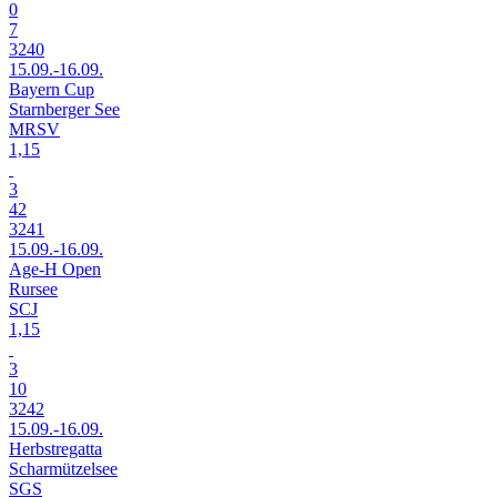
0
7
3240
15.09.-16.09.
Bayern Cup
Starnberger See
MRSV
1,15
3
42
3241
15.09.-16.09.
Age-H Open
Rursee
SCJ
1,15
3
10
3242
15.09.-16.09.
Herbstregatta
Scharmützelsee
SGS