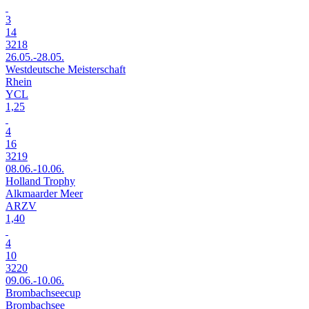
3
14
3218
26.05.-28.05.
Westdeutsche Meisterschaft
Rhein
YCL
1,25
4
16
3219
08.06.-10.06.
Holland Trophy
Alkmaarder Meer
ARZV
1,40
4
10
3220
09.06.-10.06.
Brombachseecup
Brombachsee