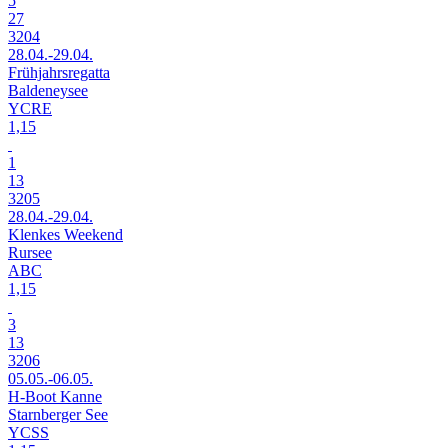
5
27
3204
28.04.-29.04.
Frühjahrsregatta
Baldeneysee
YCRE
1,15
1
13
3205
28.04.-29.04.
Klenkes Weekend
Rursee
ABC
1,15
3
13
3206
05.05.-06.05.
H-Boot Kanne
Starnberger See
YCSS