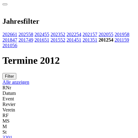
Jahresfilter
2026
61
2025
58
2024
55
2023
52
2022
54
2021
57
2020
55
2019
58
2018
47
2017
49
2016
51
2015
52
2014
51
2013
51
2012
54
2011
59
2010
56
Termine 2012
Filter
Alle anzeigen
RNr
Datum
Event
Revier
Verein
RF
MS
M
St
3201