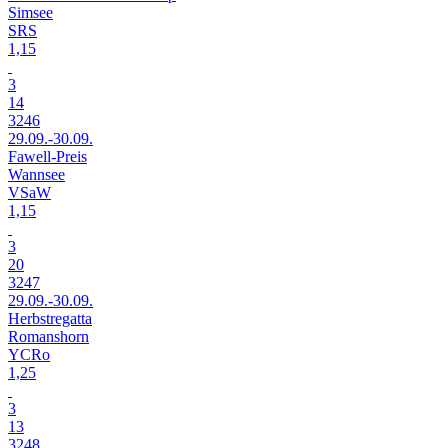
Simsee
SRS
1,15
3
14
3246
29.09.-30.09.
Fawell-Preis
Wannsee
VSaW
1,15
3
20
3247
29.09.-30.09.
Herbstregatta
Romanshorn
YCRo
1,25
3
13
3248