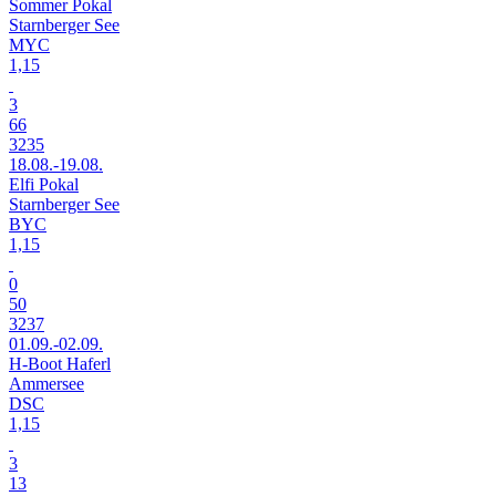
Sommer Pokal
Starnberger See
MYC
1,15
3
66
3235
18.08.-19.08.
Elfi Pokal
Starnberger See
BYC
1,15
0
50
3237
01.09.-02.09.
H-Boot Haferl
Ammersee
DSC
1,15
3
13