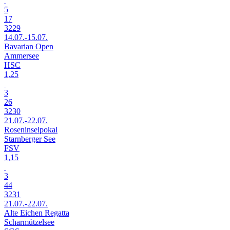
5
17
3229
14.07.-15.07.
Bavarian Open
Ammersee
HSC
1,25
3
26
3230
21.07.-22.07.
Roseninselpokal
Starnberger See
FSV
1,15
3
44
3231
21.07.-22.07.
Alte Eichen Regatta
Scharmützelsee