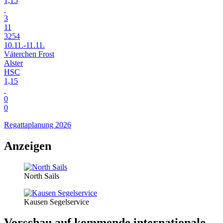
1,15
3
11
3254
10.11.-11.11.
Väterchen Frost
Alster
HSC
1,15
0
0
Regattaplanung 2026
Anzeigen
North Sails
Kausen Segelservice
Vorschau auf kommende internationale