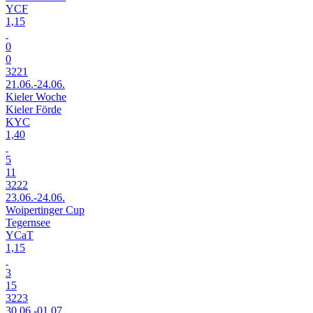
YCF
1,15
0
0
3221
21.06.-24.06.
Kieler Woche
Kieler Förde
KYC
1,40
5
11
3222
23.06.-24.06.
Woipertinger Cup
Tegernsee
YCaT
1,15
3
15
3223
30.06.-01.07.