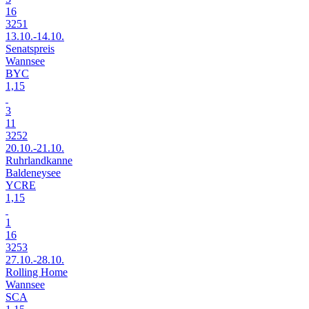
16
3251
13.10.-14.10.
Senatspreis
Wannsee
BYC
1,15
3
11
3252
20.10.-21.10.
Ruhrlandkanne
Baldeneysee
YCRE
1,15
1
16
3253
27.10.-28.10.
Rolling Home
Wannsee
SCA