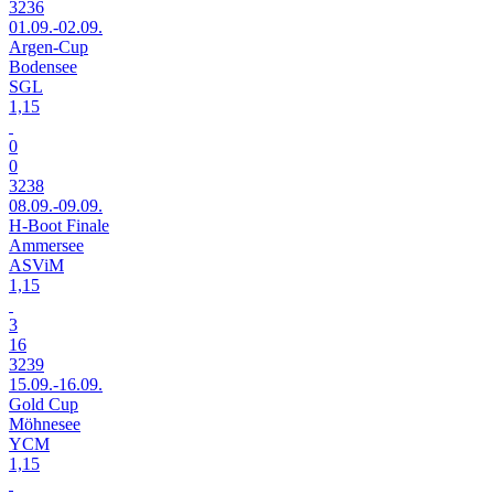
3236
01.09.-02.09.
Argen-Cup
Bodensee
SGL
1,15
0
0
3238
08.09.-09.09.
H-Boot Finale
Ammersee
ASViM
1,15
3
16
3239
15.09.-16.09.
Gold Cup
Möhnesee
YCM
1,15