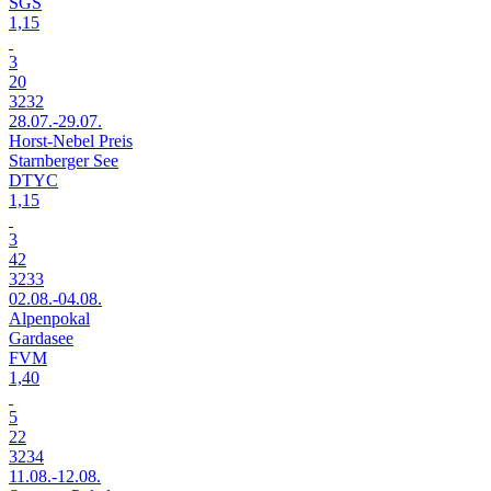
SGS
1,15
3
20
3232
28.07.-29.07.
Horst-Nebel Preis
Starnberger See
DTYC
1,15
3
42
3233
02.08.-04.08.
Alpenpokal
Gardasee
FVM
1,40
5
22
3234
11.08.-12.08.