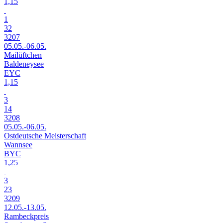
1,15
1
32
3207
05.05.-06.05.
Mailüftchen
Baldeneysee
EYC
1,15
3
14
3208
05.05.-06.05.
Ostdeutsche Meisterschaft
Wannsee
BYC
1,25
3
23
3209
12.05.-13.05.
Rambeckpreis