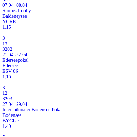
07.04.-08.04.
Spring-Trophy
Baldeneysee
YCRE
1,15
3
13
3202
21.04.-22.04.
Ederseepokal
Edersee
ESV 86
1,15
3
12
3203
27.04.-29.04.
Internationaler Bodensee Pokal
Bodensee
BYCUe
1,40