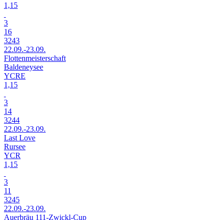
1,15
3
16
3243
22.09.-23.09.
Flottenmeisterschaft
Baldeneysee
YCRE
1,15
3
14
3244
22.09.-23.09.
Last Love
Rursee
YCR
1,15
3
11
3245
22.09.-23.09.
Auerbräu 111-Zwickl-Cup