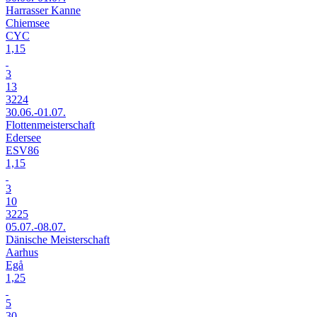
Harrasser Kanne
Chiemsee
CYC
1,15
3
13
3224
30.06.-01.07.
Flottenmeisterschaft
Edersee
ESV86
1,15
3
10
3225
05.07.-08.07.
Dänische Meisterschaft
Aarhus
Egå
1,25
5
30