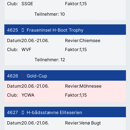
SSGE
1,15
10
4625
Fraueninsel H-Boot Trophy
20.06.-21.06.
Chiemsee
WVF
1,15
12
4626
Gold-Cup
20.06.-21.06.
Möhnesee
YCWA
1,15
4627
H-bådsstævne Eliteserien
20.06.-21.06.
Venø Bugt