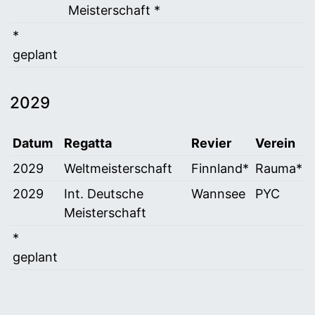
Meisterschaft *
*
geplant
2029
Datum
Regatta
Revier
Verein
Vorschau auf internationale Regatten 2029
2029
Weltmeisterschaft
Finnland*
Rauma*
2029
Int. Deutsche
Wannsee
PYC
Meisterschaft
*
geplant