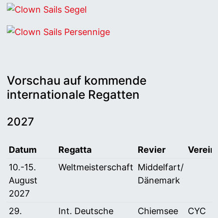
Clown Sails Segel
Clown Sails Persennige
Vorschau auf kommende
internationale Regatten
2027
Datum
Regatta
Revier
Verein
Vorschau auf internationale Regatten 2027
10.-15.
Weltmeisterschaft
Middelfart/
August
Dänemark
2027
29.
Int. Deutsche
Chiemsee
CYC