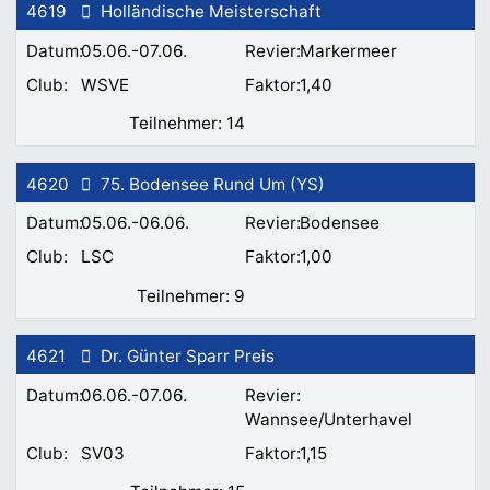
4619
Holländische Meisterschaft
05.06.-07.06.
Markermeer
WSVE
1,40
14
4620
75. Bodensee Rund Um (YS)
05.06.-06.06.
Bodensee
LSC
1,00
9
4621
Dr. Günter Sparr Preis
06.06.-07.06.
Wannsee/Unterhavel
SV03
1,15