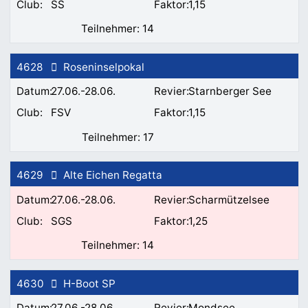
SS
1,15
14
4628
Roseninselpokal
27.06.-28.06.
Starnberger See
FSV
1,15
17
4629
Alte Eichen Regatta
27.06.-28.06.
Scharmützelsee
SGS
1,25
14
4630
H-Boot SP
27.06.-28.06.
Mondsee