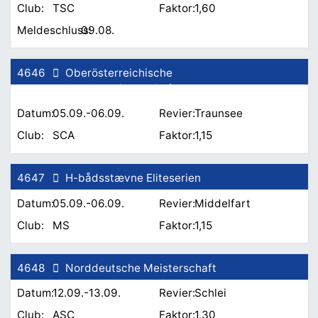
TSC
1,60
09.08.
4646
Oberösterreichische
Landesmeisterschaft
05.09.-06.09.
Traunsee
SCA
1,15
4647
H-bådsstævne Eliteserien
05.09.-06.09.
Middelfart
MS
1,15
4648
Norddeutsche Meisterschaft
12.09.-13.09.
Schlei
ASC
1,30