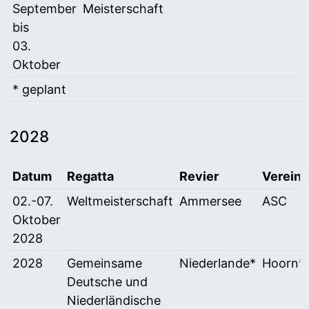
September
Meisterschaft
bis
03.
Oktober
* geplant
2028
Datum
Regatta
Revier
Verein
Vorschau auf internationale Regatten 2028
02.-07.
Weltmeisterschaft
Ammersee
ASC
Oktober
2028
2028
Gemeinsame
Niederlande*
Hoorn*
Deutsche und
Niederländische