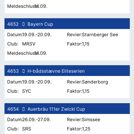
14.09.
4652
Bayern Cup
19.09.-20.09.
Starnberger See
MRSV
1,15
14.09.
4653
H-bådsstævne Eliteserien
19.09.-20.09.
Sønderborg
SYC
1,15
4654
Auerbräu 111er Zwickl Cup
26.09.-27.09.
Simssee
SRS
1,25