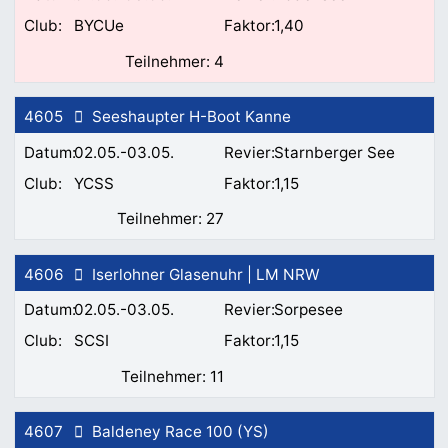
BYCUe
1,40
4
4605
Seeshaupter H-Boot Kanne
02.05.-03.05.
Starnberger See
YCSS
1,15
27
4606
Iserlohner Glasenuhr | LM NRW
02.05.-03.05.
Sorpesee
SCSI
1,15
11
4607
Baldeney Race 100 (YS)