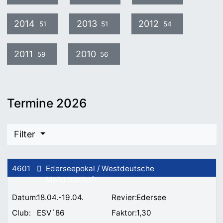
2014
2013
2012
51
51
54
2011
2010
59
56
Termine 2026
Filter
4601
Ederseepokal / Westdeutsche
Meisterschaft
18.04.-19.04.
Edersee
ESV´86
1,30