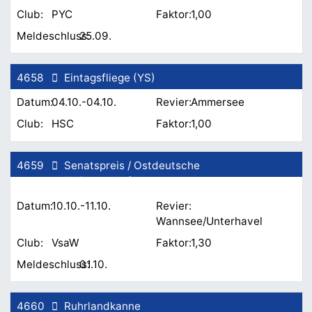
PYC
1,00
25.09.
4658
Eintagsfliege (YS)
04.10.-04.10.
Ammersee
HSC
1,00
4659
Senatspreis / Ostdeutsche
Meisterschaft
10.10.-11.10.
Wannsee/Unterhavel
VsaW
1,30
01.10.
4660
Ruhrlandkanne