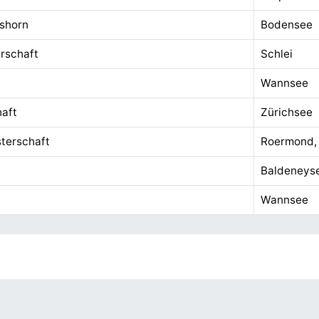
shorn
Bodensee
rschaft
Schlei
Wannsee
aft
Zürichsee
sterschaft
Roermond,
Baldeneys
Wannsee