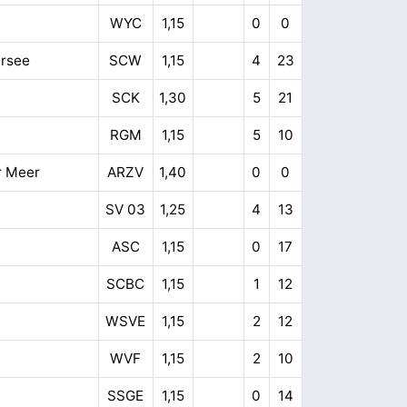
WYC
1,15
0
0
rsee
SCW
1,15
4
23
SCK
1,30
5
21
RGM
1,15
5
10
r Meer
ARZV
1,40
0
0
SV 03
1,25
4
13
ASC
1,15
0
17
SCBC
1,15
1
12
WSVE
1,15
2
12
WVF
1,15
2
10
SSGE
1,15
0
14