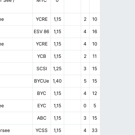
r See /
MYC
0
ee
YCRE
1,15
2
10
ESV 86
1,15
4
16
ee
YCRE
1,15
4
10
YCB
1,15
2
11
SCSI
1,25
3
15
BYCUe
1,40
5
15
BYC
1,15
4
12
ee
EYC
1,15
0
5
ABC
1,15
3
15
rsee
YCSS
1,15
4
33