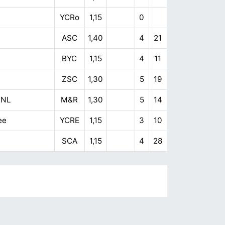
YCRo
1,15
0
ASC
1,40
4
21
BYC
1,15
4
11
ZSC
1,30
5
19
 NL
M&R
1,30
5
14
ee
YCRE
1,15
3
10
SCA
1,15
4
28