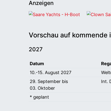
Anzeigen
Saare Yachts - H-Boot
Clown Sails
Vorschau auf kommende i
2027
Datum
Rega
Vorschau auf internationale Regatten 
10.-15. August 2027
Welt
29. September bis
Int.
03. Oktober
* geplant