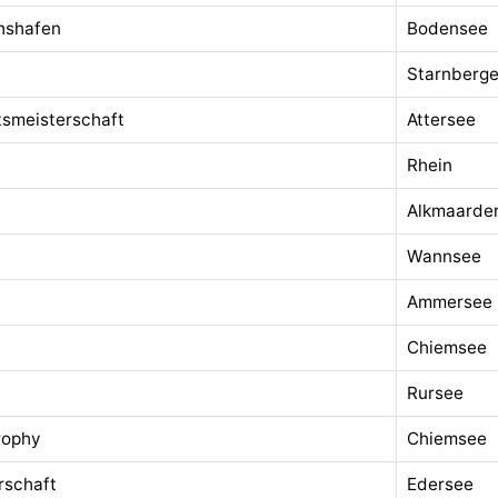
chshafen
Bodensee
Starnberge
tsmeisterschaft
Attersee
Rhein
Alkmaarde
Wannsee
Ammersee
Chiemsee
Rursee
rophy
Chiemsee
rschaft
Edersee