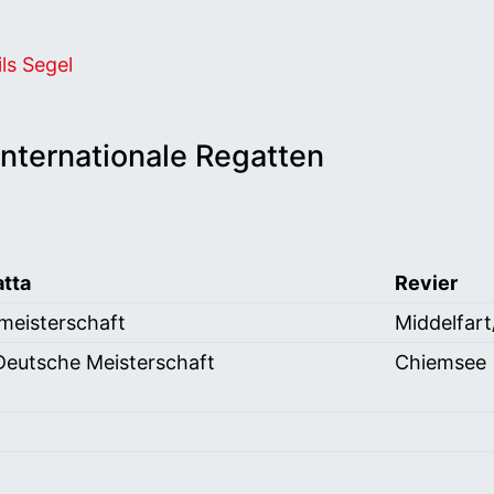
 Segel
nternationale Regatten
tta
Revier
2027
meisterschaft
Middelfar
 Deutsche Meisterschaft
Chiemsee