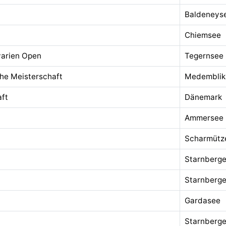
Baldeneys
Chiemsee
varien Open
Tegernsee
che Meisterschaft
Medemblik
ft
Dänemark
Ammersee
Scharmütz
Starnberge
Starnberge
Gardasee
Starnberge