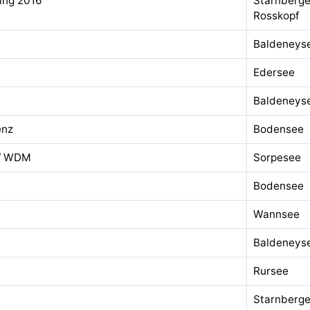
ing 2016
Starnberge
Rosskopf
Baldeneys
Edersee
Baldeneys
enz
Bodensee
 / WDM
Sorpesee
Bodensee
Wannsee
Baldeneys
Rursee
Starnberge