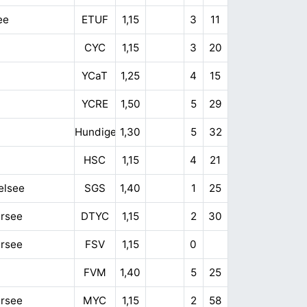
ee
ETUF
1,15
3
11
CYC
1,15
3
20
YCaT
1,25
4
15
YCRE
1,50
5
29
Hundige
1,30
5
32
HSC
1,15
4
21
elsee
SGS
1,40
1
25
rsee
DTYC
1,15
2
30
rsee
FSV
1,15
0
FVM
1,40
5
25
rsee
MYC
1,15
2
58