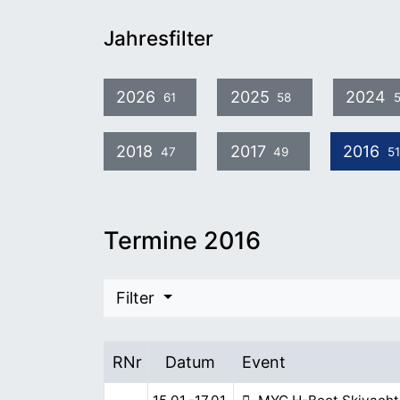
Jahresfilter
2026
2025
2024
61
58
2018
2017
2016
47
49
51
Termine 2016
Filter
RNr
Datum
Event