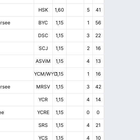
HSK
1,60
5
41
rsee
BYC
1,15
1
56
DSC
1,15
3
22
SCJ
1,15
2
16
ASViM
1,15
4
13
YCM/WYD
1,15
1
16
rsee
MRSV
1,15
3
42
YCR
1,15
4
14
ee
YCRE
1,15
0
0
SRS
1,15
4
21
YCS
1,15
4
10