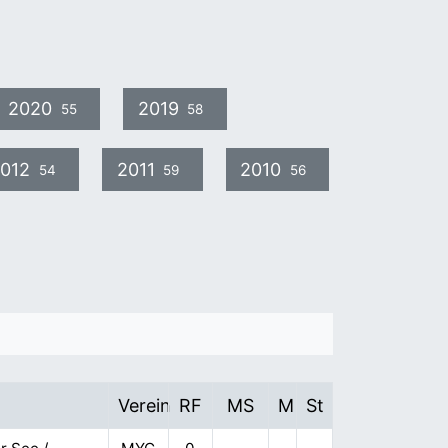
2020
2019
55
58
012
2011
2010
54
59
56
Verein
RF
MS
M
St