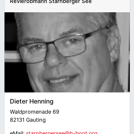
Revierobmann Starnberger See
Dieter Henning
Waldpromenade 69
82131 Gauting
eMail:
starnbergersee@h-boot.org