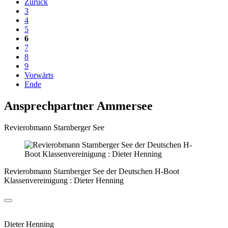
Zurück
3
4
5
6
7
8
9
Vorwärts
Ende
Ansprechpartner Ammersee
Revierobmann Starnberger See
Revierobmann Starnberger See der Deutschen H-Boot
Klassenvereinigung : Dieter Henning
Dieter Henning