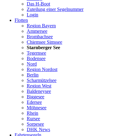
Das H-Boot
Zuteilung einer Segelnummer
Login
Flotten
Region Bayern
Ammersee
Brombachsee
Chiemsee Simssee
Starnberger See
Tegernsee
Bodensee
Nord
Region Nordost
Berlin
Scharmützelsee
Region West
Baldeneysee
Biggesee
Edersee
Möhnesee
Rhein
Rursee
Sorpesee
DHK News
Fahrtensegeln