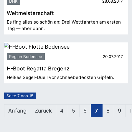
DHK
28.08.2017
Weltmeisterschaft
Es fing alles so schön an: Drei Wettfahrten am ersten
Tag — aber dann.
Region Bodensee
20.07.2017
H-Boot Regatta Bregenz
Heißes Segel-Duell vor schneebedeckten Gipfeln.
Seite 7 von 15
Anfang
Zurück
4
5
6
7
8
9